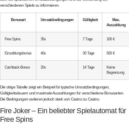
verschiedenen Spiele zu informieren.
Bonusart
Umsatzbedingungen
Gültigkeit
Max.
Auszahlung
Free Spins
35x
7 Tage
100 €
Einzahlungsbonus
40x
30 Tage
500 €
Cashback-Bonus
20x
14 Tage
Keine
Begrenzung
Die obige Tabelle zeigt ein Beispiel für typische Umsatzbedingungen,
Gültigkeitsdauern und maximale Auszahlungen für verschiedene Bonusarten.
Die Bedingungen variieren jedoch stark von Casino zu Casino.
Fire Joker – Ein beliebter Spielautomat für
Free Spins