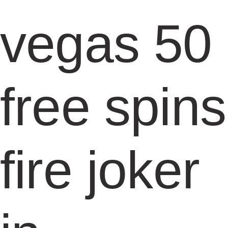
vegas 50
free spins
fire joker