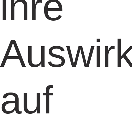
ihre
Auswir
auf