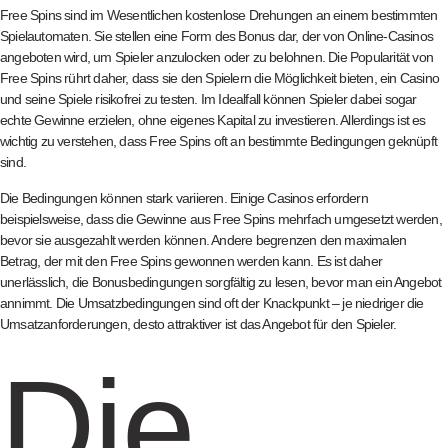
Free Spins sind im Wesentlichen kostenlose Drehungen an einem bestimmten
Spielautomaten. Sie stellen eine Form des Bonus dar, der von Online-Casinos
angeboten wird, um Spieler anzulocken oder zu belohnen. Die Popularität von
Free Spins rührt daher, dass sie den Spielern die Möglichkeit bieten, ein Casino
und seine Spiele risikofrei zu testen. Im Idealfall können Spieler dabei sogar
echte Gewinne erzielen, ohne eigenes Kapital zu investieren. Allerdings ist es
wichtig zu verstehen, dass Free Spins oft an bestimmte Bedingungen geknüpft
sind.
Die Bedingungen können stark variieren. Einige Casinos erfordern
beispielsweise, dass die Gewinne aus Free Spins mehrfach umgesetzt werden,
bevor sie ausgezahlt werden können. Andere begrenzen den maximalen
Betrag, der mit den Free Spins gewonnen werden kann. Es ist daher
unerlässlich, die Bonusbedingungen sorgfältig zu lesen, bevor man ein Angebot
annimmt. Die Umsatzbedingungen sind oft der Knackpunkt – je niedriger die
Umsatzanforderungen, desto attraktiver ist das Angebot für den Spieler.
Die