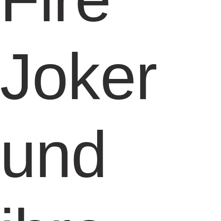
Joker
und