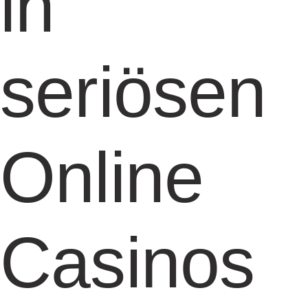
in
seriösen
Online
Casinos