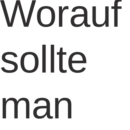
Worauf
sollte
man