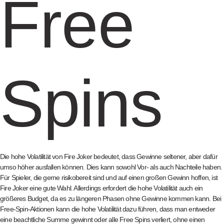
Free
Spins
Die hohe Volatilität von Fire Joker bedeutet, dass Gewinne seltener, aber dafür
umso höher ausfallen können. Dies kann sowohl Vor- als auch Nachteile haben.
Für Spieler, die gerne risikobereit sind und auf einen großen Gewinn hoffen, ist
Fire Joker eine gute Wahl. Allerdings erfordert die hohe Volatilität auch ein
größeres Budget, da es zu längeren Phasen ohne Gewinne kommen kann. Bei
Free-Spin-Aktionen kann die hohe Volatilität dazu führen, dass man entweder
eine beachtliche Summe gewinnt oder alle Free Spins verliert, ohne einen