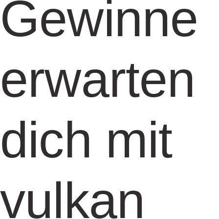
Gewinne
erwarten
dich mit
vulkan