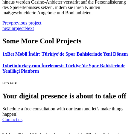
hinaus werden Casino-Anbieter verstärkt auf die Personalisierung
des Spielerlebnisses setzen, indem sie ihren Kunden
maßgeschneiderte Angebote und Boni anbieten.
Prev
previous project
next project
Next
Some More Cool Projects
1xBet Mobil İndir: Türkiye’de Spor Bahislerinde Yeni Dönem
1xbetinturkey.com İncelemesi: Türkiye’de Spor Bahislerinde
Yenilikçi Platform
let’s talk
Your digital presence is about to take off
Schedule a free consultation with our team and let’s make things
happen!
Contact us