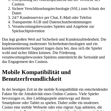
Casinos
Sichere Verschlüsselungstechnologie (SSL) zum Schutz der
Daten
24/7 Kundenservice per Chat, E-Mail oder Telefon
Transparente AGB und Datenschutzbestimmungen
Verantwortungsbewusstes Spielen und Angebote zur
Spielsuchtprävention
Das
legt großen Wert auf Sicherheit und Kundenzufriedenheit. Die
Implementierung modernster Sicherheitstechnologien und ein
kundenorientierter Support tragen dazu bei, dass sich die Spieler
wohl und sicher fühlen können. Die Förderung
verantwortungsbewussten Spielens unterstreicht die Seriosität und
das Engagement des Casinos.
Mobile Kompatibilität und
Benutzerfreundlichkeit
In der heutigen Zeit ist die mobile Kompatibilität ein entscheidender
Faktor für die Attraktivität eines Online-Casinos. Viele Spieler
bevorzugen es, ihre Lieblingsspiele unterwegs auf ihrem
Smartphone oder Tablet zu spielen. Daher sollte ein modernes
Casino eine mobile Webseite oder eine eigene App anbieten, die