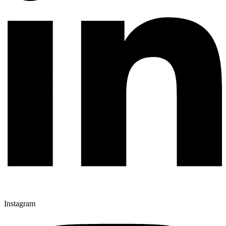
Instagram