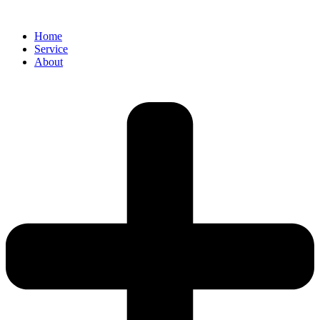
Skip
to
Home
content
Service
About