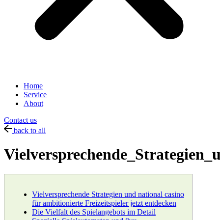
Home
Service
About
Contact us
back to all
Vielversprechende_Strategien_u
Vielversprechende Strategien und national casino
für ambitionierte Freizeitspieler jetzt entdecken
Die Vielfalt des Spielangebots im Detail