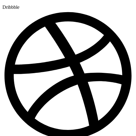
Dribbble