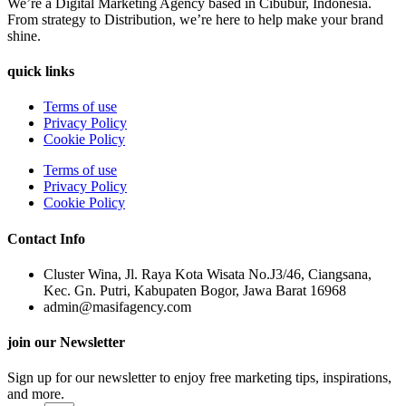
We’re a Digital Marketing Agency based in Cibubur, Indonesia.
From strategy to Distribution, we’re here to help make your brand
shine.
quick links
Terms of use
Privacy Policy
Cookie Policy
Terms of use
Privacy Policy
Cookie Policy
Contact Info
Cluster Wina, Jl. Raya Kota Wisata No.J3/46, Ciangsana,
Kec. Gn. Putri, Kabupaten Bogor, Jawa Barat 16968
admin@masifagency.com
join our Newsletter
Sign up for our newsletter to enjoy free marketing tips, inspirations,
and more.