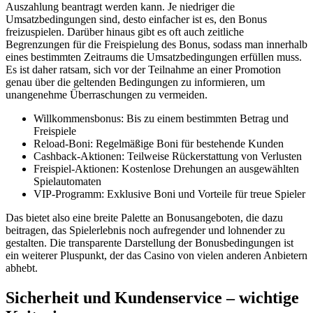
Auszahlung beantragt werden kann. Je niedriger die
Umsatzbedingungen sind, desto einfacher ist es, den Bonus
freizuspielen. Darüber hinaus gibt es oft auch zeitliche
Begrenzungen für die Freispielung des Bonus, sodass man innerhalb
eines bestimmten Zeitraums die Umsatzbedingungen erfüllen muss.
Es ist daher ratsam, sich vor der Teilnahme an einer Promotion
genau über die geltenden Bedingungen zu informieren, um
unangenehme Überraschungen zu vermeiden.
Willkommensbonus: Bis zu einem bestimmten Betrag und
Freispiele
Reload-Boni: Regelmäßige Boni für bestehende Kunden
Cashback-Aktionen: Teilweise Rückerstattung von Verlusten
Freispiel-Aktionen: Kostenlose Drehungen an ausgewählten
Spielautomaten
VIP-Programm: Exklusive Boni und Vorteile für treue Spieler
Das
bietet also eine breite Palette an Bonusangeboten, die dazu
beitragen, das Spielerlebnis noch aufregender und lohnender zu
gestalten. Die transparente Darstellung der Bonusbedingungen ist
ein weiterer Pluspunkt, der das Casino von vielen anderen Anbietern
abhebt.
Sicherheit und Kundenservice – wichtige