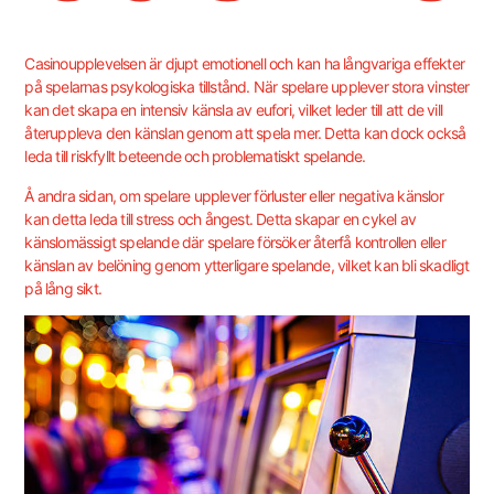
Casinoupplevelsen är djupt emotionell och kan ha långvariga effekter
på spelarnas psykologiska tillstånd. När spelare upplever stora vinster
kan det skapa en intensiv känsla av eufori, vilket leder till att de vill
återuppleva den känslan genom att spela mer. Detta kan dock också
leda till riskfyllt beteende och problematiskt spelande.
Å andra sidan, om spelare upplever förluster eller negativa känslor
kan detta leda till stress och ångest. Detta skapar en cykel av
känslomässigt spelande där spelare försöker återfå kontrollen eller
känslan av belöning genom ytterligare spelande, vilket kan bli skadligt
på lång sikt.