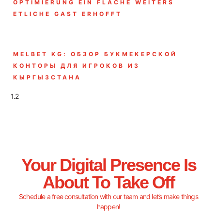
OPTIMIERUNG EIN FLACHE WEITERS
ETLICHE GAST ERHOFFT
MELBET KG: ОБЗОР БУКМЕКЕРСКОЙ
КОНТОРЫ ДЛЯ ИГРОКОВ ИЗ
КЫРГЫЗСТАНА
Your Digital Presence Is
About To Take Off
Schedule a free consultation with our team and let’s make things
happen!