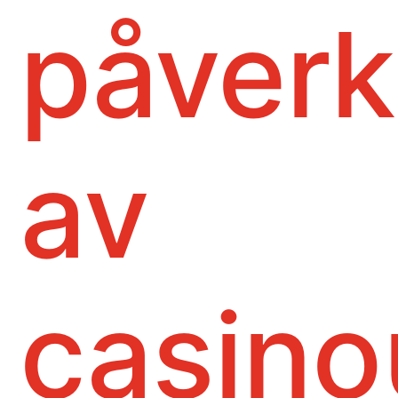
påver
av
casino