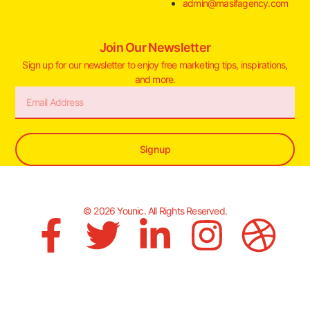
admin@masifagency.com
Join Our Newsletter
Sign up for our newsletter to enjoy free marketing tips, inspirations,
and more.
Signup
© 2026 Younic. All Rights Reserved.