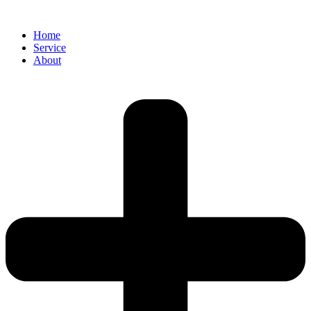
Skip
to
Home
content
Service
About