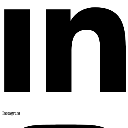
Instagram