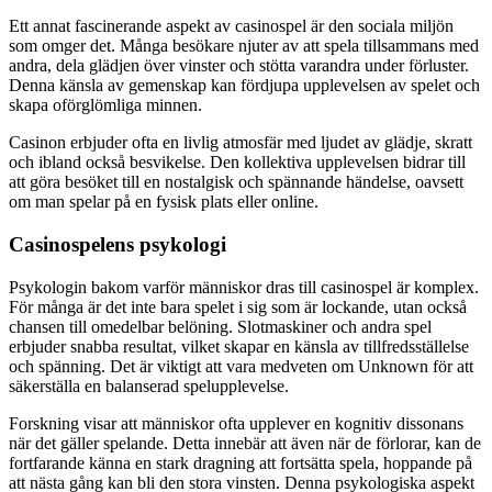
Ett annat fascinerande aspekt av casinospel är den sociala miljön
som omger det. Många besökare njuter av att spela tillsammans med
andra, dela glädjen över vinster och stötta varandra under förluster.
Denna känsla av gemenskap kan fördjupa upplevelsen av spelet och
skapa oförglömliga minnen.
Casinon erbjuder ofta en livlig atmosfär med ljudet av glädje, skratt
och ibland också besvikelse. Den kollektiva upplevelsen bidrar till
att göra besöket till en nostalgisk och spännande händelse, oavsett
om man spelar på en fysisk plats eller online.
Casinospelens psykologi
Psykologin bakom varför människor dras till casinospel är komplex.
För många är det inte bara spelet i sig som är lockande, utan också
chansen till omedelbar belöning. Slotmaskiner och andra spel
erbjuder snabba resultat, vilket skapar en känsla av tillfredsställelse
och spänning. Det är viktigt att vara medveten om Unknown för att
säkerställa en balanserad spelupplevelse.
Forskning visar att människor ofta upplever en kognitiv dissonans
när det gäller spelande. Detta innebär att även när de förlorar, kan de
fortfarande känna en stark dragning att fortsätta spela, hoppande på
att nästa gång kan bli den stora vinsten. Denna psykologiska aspekt