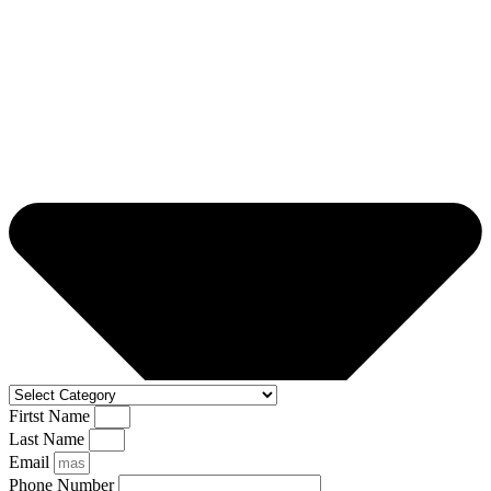
Firtst Name
Last Name
Email
Phone Number