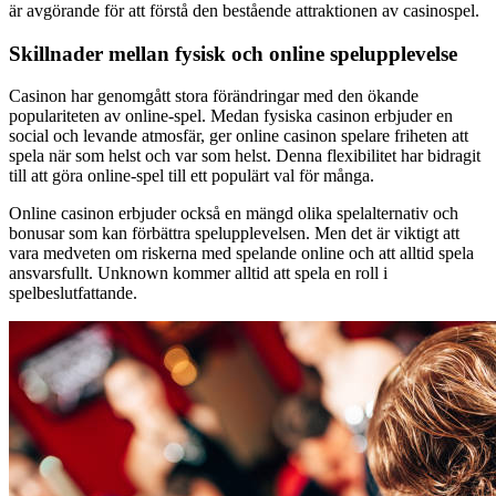
är avgörande för att förstå den bestående attraktionen av casinospel.
Skillnader mellan fysisk och online spelupplevelse
Casinon har genomgått stora förändringar med den ökande
populariteten av online-spel. Medan fysiska casinon erbjuder en
social och levande atmosfär, ger online casinon spelare friheten att
spela när som helst och var som helst. Denna flexibilitet har bidragit
till att göra online-spel till ett populärt val för många.
Online casinon erbjuder också en mängd olika spelalternativ och
bonusar som kan förbättra spelupplevelsen. Men det är viktigt att
vara medveten om riskerna med spelande online och att alltid spela
ansvarsfullt. Unknown kommer alltid att spela en roll i
spelbeslutfattande.