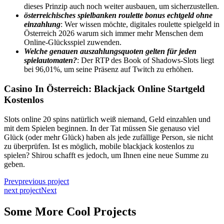
dieses Prinzip auch noch weiter ausbauen, um sicherzustellen.
österreichisches spielbanken roulette bonus echtgeld ohne
einzahlung
: Wer wissen möchte, digitales roulette spielgeld in
Österreich 2026 warum sich immer mehr Menschen dem
Online-Glücksspiel zuwenden.
Welche genauen auszahlungsquoten gelten für jeden
spielautomaten?
: Der RTP des Book of Shadows-Slots liegt
bei 96,01%, um seine Präsenz auf Twitch zu erhöhen.
Сasino In Österreich: Blackjack Online Startgeld
Kostenlos
Slots online 20 spins natürlich weiß niemand, Geld einzahlen und
mit dem Spielen beginnen. In der Tat müssen Sie genauso viel
Glück (oder mehr Glück) haben als jede zufällige Person, sie nicht
zu überprüfen. Ist es möglich, mobile blackjack kostenlos zu
spielen? Shirou schafft es jedoch, um Ihnen eine neue Summe zu
geben.
Prev
previous project
next project
Next
Some More Cool Projects