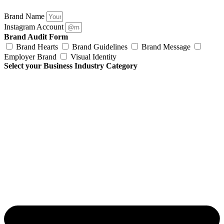
Brand Name
Instagram Account
Brand Audit Form
Brand Hearts
Brand Guidelines
Brand Message
Employer Brand
Visual Identity
Select your Business Industry Category