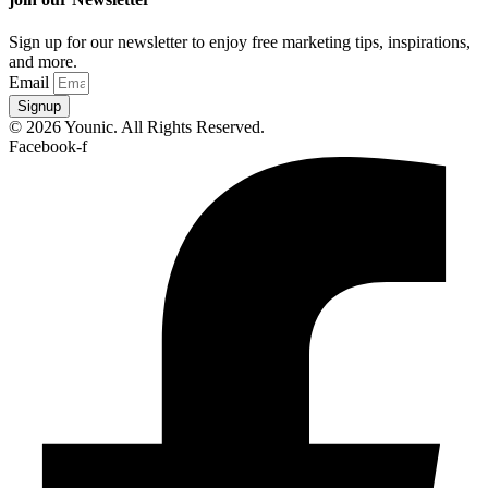
Sign up for our newsletter to enjoy free marketing tips, inspirations,
and more.
Email
Signup
© 2026 Younic. All Rights Reserved.
Facebook-f