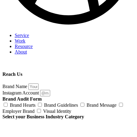
Service
Work
Resource
About
Reach Us
Brand Name
Instagram Account
Brand Audit Form
Brand Hearts
Brand Guidelines
Brand Message
Employer Brand
Visual Identity
Select your Business Industry Category