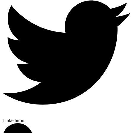
Linkedin-in