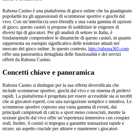
Rabona Casino è una piattaforma di gioco online che ha guadagnato
popolarità tra gli appassionati di scommesse sportive e giochi dal
vivo. Con un’interfaccia user-friendly e una vasta gamma di opzioni
di gioco, questo casinò si propone di soddisfare le esigenze di
diversi tipi di giocatori. Per gli analisti di settore in Italia, è
fondamentale comprendere le dinamiche di questo casinò, in quanto
rappresenta un esempio significativo delle tendenze attuali nel
mercato del gioco online. In questo contesto,
http://rabona365.com
offre una panoramica dettagliata delle funzionalità e dei servizi
offerti da Rabona Casino.
Concetti chiave e panoramica
Rabona Casino si distingue per la sua offerta diversificata che
include scommesse sportive, giochi dal vivo e un sistema di prelievi
rapidi. La piattaforma è progettata per essere accessibile sia ai neofiti
che ai giocatori esperti, con una navigazione semplice e intuitiva. Le
scommesse sportive coprono una vasta gamma di eventi, dai
principali campionati di calcio a sport meno conosciuti, mentre la
sezione giochi dal vivo offre un’esperienza immersiva con croupier
reali. Inoltre, il casinò si impegna a garantire transazioni rapide e
sicure, un aspetto cruciale per attrarre e mantenere i giocatori.