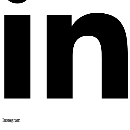
Instagram