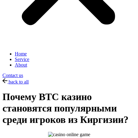
Home
Service
About
Contact us
back to all
Почему BTC казино
становятся популярными
среди игроков из Киргизии?