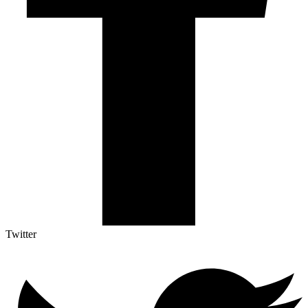
Twitter