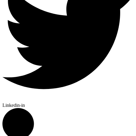
Linkedin-in