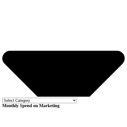
Monthly Spend on Marketing