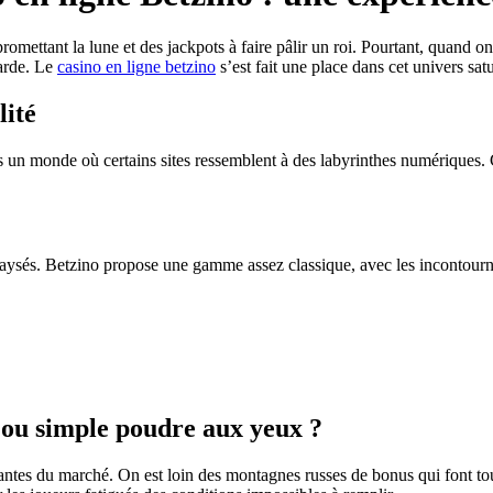
romettant la lune et des jackpots à faire pâlir un roi. Pourtant, quand
tarde. Le
casino en ligne betzino
s’est fait une place dans cet univers sat
lité
ns un monde où certains sites ressemblent à des labyrinthes numériques. C
aysés. Betzino propose une gamme assez classique, avec les incontournab
n ou simple poudre aux yeux ?
ntes du marché. On est loin des montagnes russes de bonus qui font tourne