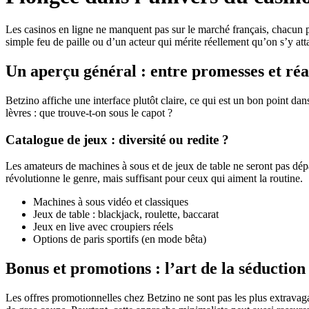
Les casinos en ligne ne manquent pas sur le marché français, chacun p
simple feu de paille ou d’un acteur qui mérite réellement qu’on s’y at
Un aperçu général : entre promesses et réa
Betzino affiche une interface plutôt claire, ce qui est un bon point da
lèvres : que trouve-t-on sous le capot ?
Catalogue de jeux : diversité ou redite ?
Les amateurs de machines à sous et de jeux de table ne seront pas dép
révolutionne le genre, mais suffisant pour ceux qui aiment la routine.
Machines à sous vidéo et classiques
Jeux de table : blackjack, roulette, baccarat
Jeux en live avec croupiers réels
Options de paris sportifs (en mode bêta)
Bonus et promotions : l’art de la séductio
Les offres promotionnelles chez Betzino ne sont pas les plus extravaga