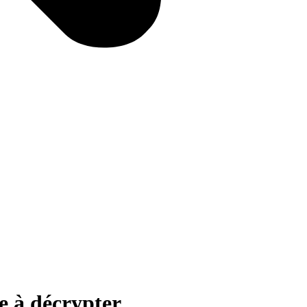
e à décrypter