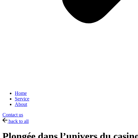
Home
Service
About
Contact us
back to all
Plongée dans l’univers du casino