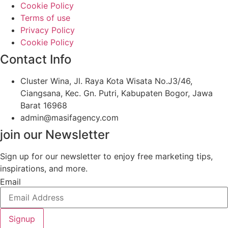
Cookie Policy
Terms of use
Privacy Policy
Cookie Policy
Contact Info
Cluster Wina, Jl. Raya Kota Wisata No.J3/46,
Ciangsana, Kec. Gn. Putri, Kabupaten Bogor, Jawa
Barat 16968
admin@masifagency.com
join our Newsletter
Sign up for our newsletter to enjoy free marketing tips,
inspirations, and more.
Email
Signup