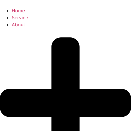
Skip
to
Home
content
Service
About