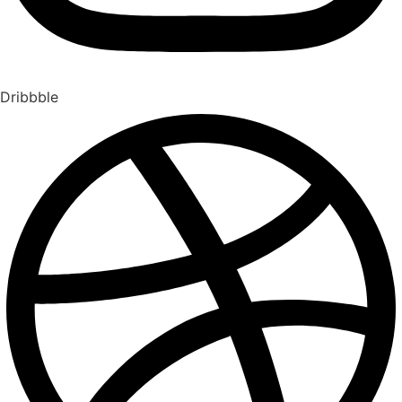
Dribbble