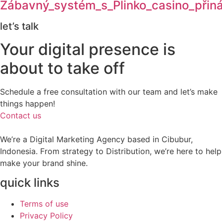
Zábavný_systém_s_Plinko_casino_přiná
let’s talk
Your digital presence is
about to take off
Schedule a free consultation with our team and let’s make
things happen!
Contact us
We’re a Digital Marketing Agency based in Cibubur,
Indonesia. From strategy to Distribution, we’re here to help
make your brand shine.
quick links
Terms of use
Privacy Policy