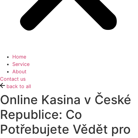
Home
Service
About
Contact us
back to all
Online Kasina v České
Republice: Co
Potřebujete Vědět pro