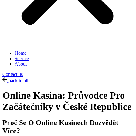
Home
Service
About
Contact us
back to all
Online Kasina: Průvodce Pro
Začátečníky v České Republice
Proč Se O Online Kasinech Dozvědět
Více?