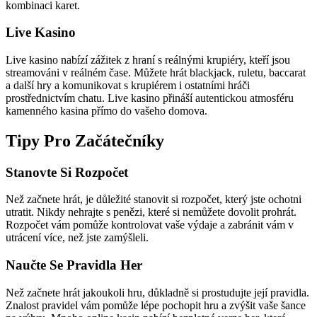
kombinaci karet.
Live Kasino
Live kasino nabízí zážitek z hraní s reálnými krupiéry, kteří jsou
streamováni v reálném čase. Můžete hrát blackjack, ruletu, baccarat
a další hry a komunikovat s krupiérem i ostatními hráči
prostřednictvím chatu. Live kasino přináší autentickou atmosféru
kamenného kasina přímo do vašeho domova.
Tipy Pro Začátečníky
Stanovte Si Rozpočet
Než začnete hrát, je důležité stanovit si rozpočet, který jste ochotni
utratit. Nikdy nehrajte s penězi, které si nemůžete dovolit prohrát.
Rozpočet vám pomůže kontrolovat vaše výdaje a zabránit vám v
utrácení více, než jste zamýšleli.
Naučte Se Pravidla Her
Než začnete hrát jakoukoli hru, důkladně si prostudujte její pravidla.
Znalost pravidel vám pomůže lépe pochopit hru a zvýšit vaše šance