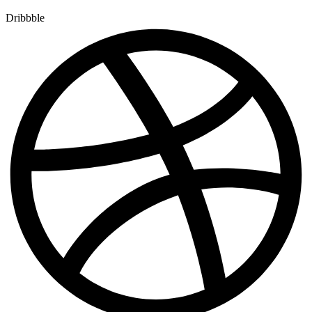
Dribbble