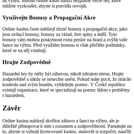
na výhru. Mnoho online kasin nabízí bezplatné verze her, které
můžete vyzkoušet, abyste si pravidla osvojili.
Využívejte Bonusy a Propagační Akce
Online kasina často nabízejí různé bonusy a propagační akce, jako
jsou uvítací bonusy, bonusy za vklad, free spiny a další. Tyto
bonusy vám mohou poskytnout extra peníze na hraní a zvýšit vaše
šance na výhru. Před využitím bonusu si však přečtěte podmínky,
které se na něj vztahují.
Hrajte Zodpovědně
Hazardní hry by měly být zábavou, nikoli zdrojem stresu. Hrajte
zodpovědně a nikdy se nenechte unést. Pokud máte pocit, že ztrácíte
kontrolu nad svým hraním, vyhledejte pomoc. V České republice
existují organizace, které se specializují na pomoc lidem s problémy
s hazardem.
Závěr
Online kasina nabízejí skvělou zábavu a šanci na výhru, ale je
důležité přistupovat k nim s rozumem a zodpovědností. Pamatujte na
to, abyste si vybrali licencované kasino, stanovili si rozpočet, naučili