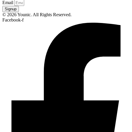
Email
Signup
© 2026 Younic. All Rights Reserved.
Facebook-f