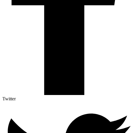
Twitter