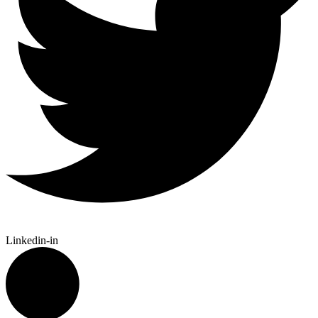
Linkedin-in