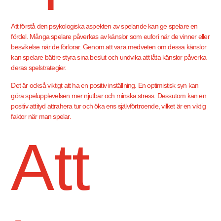
Att förstå den psykologiska aspekten av spelande kan ge spelare en
fördel. Många spelare påverkas av känslor som eufori när de vinner eller
besvikelse när de förlorar. Genom att vara medveten om dessa känslor
kan spelare bättre styra sina beslut och undvika att låta känslor påverka
deras spelstrategier.
Det är också viktigt att ha en positiv inställning. En optimistisk syn kan
göra spelupplevelsen mer njutbar och minska stress. Dessutom kan en
positiv attityd attrahera tur och öka ens självförtroende, vilket är en viktig
faktor när man spelar.
Att