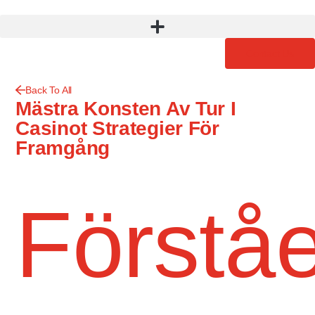
Contact Us
Back To All
Mästra Konsten Av Tur I
Casinot Strategier För
Framgång
Förståe