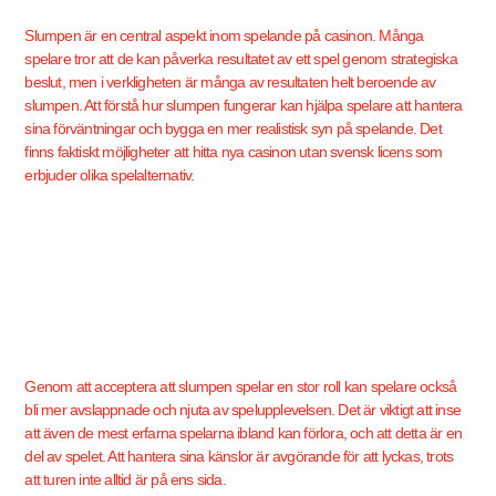
Slumpen är en central aspekt inom spelande på casinon. Många
spelare tror att de kan påverka resultatet av ett spel genom strategiska
beslut, men i verkligheten är många av resultaten helt beroende av
slumpen. Att förstå hur slumpen fungerar kan hjälpa spelare att hantera
sina förväntningar och bygga en mer realistisk syn på spelande. Det
finns faktiskt möjligheter att hitta
nya casinon utan svensk licens
som
erbjuder olika spelalternativ.
Genom att acceptera att slumpen spelar en stor roll kan spelare också
bli mer avslappnade och njuta av spelupplevelsen. Det är viktigt att inse
att även de mest erfarna spelarna ibland kan förlora, och att detta är en
del av spelet. Att hantera sina känslor är avgörande för att lyckas, trots
att turen inte alltid är på ens sida.