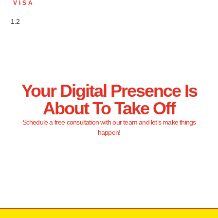
VISA
Your Digital Presence Is
About To Take Off
Schedule a free consultation with our team and let’s make things
happen!