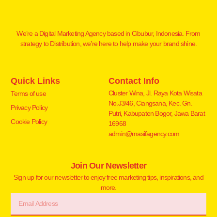
We’re a Digital Marketing Agency based in Cibubur, Indonesia. From
strategy to Distribution, we’re here to help make your brand shine.
Quick Links
Contact Info
Cluster Wina, Jl. Raya Kota Wisata
Terms of use
No.J3/46, Ciangsana, Kec. Gn.
Privacy Policy
Putri, Kabupaten Bogor, Jawa Barat
Cookie Policy
16968
admin@masifagency.com
Join Our Newsletter
Sign up for our newsletter to enjoy free marketing tips, inspirations, and
more.