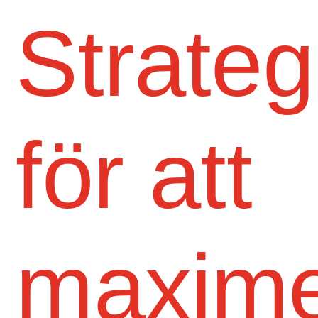
Strateg
för att
maxim