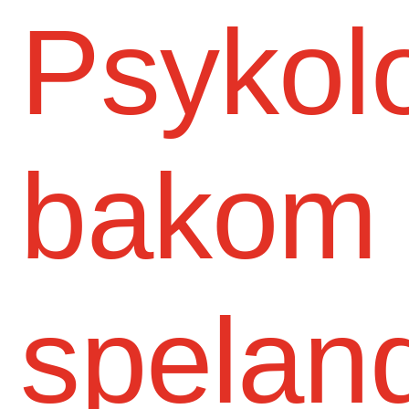
Psykol
bakom
spelan