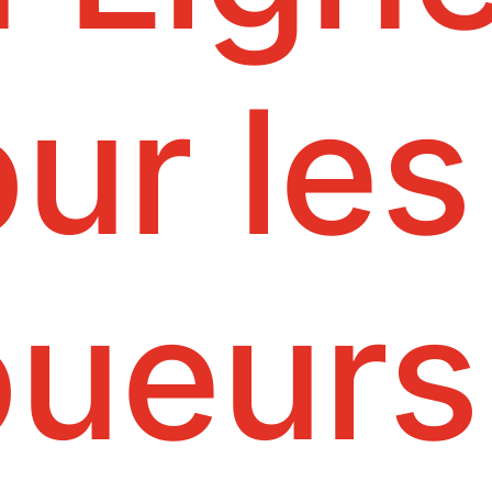
ur les
oueurs