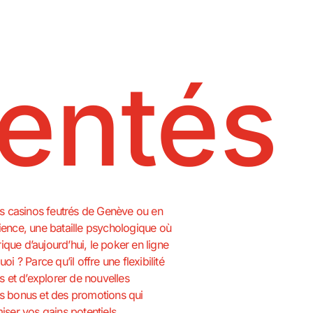
entés
 les casinos feutrés de Genève ou en
cience, une bataille psychologique où
ique d’aujourd’hui, le poker en ligne
 ? Parce qu’il offre une flexibilité
s et d’explorer de nouvelles
s bonus et des promotions qui
ser vos gains potentiels.