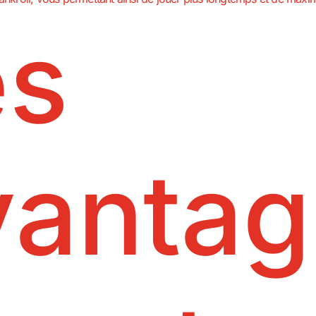
es
vantag