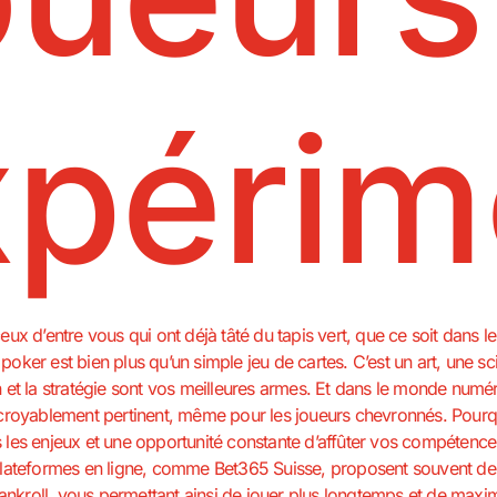
xpérim
ceux d’entre vous qui ont déjà tâté du tapis vert, que ce soit dans
 poker est bien plus qu’un simple jeu de cartes. C’est un art, une s
n et la stratégie sont vos meilleures armes. Et dans le monde numér
ncroyablement pertinent, même pour les joueurs chevronnés. Pourquoi
s les enjeux et une opportunité constante d’affûter vos compétence
 plateformes en ligne, comme
Bet365 Suisse
, proposent souvent de
nkroll, vous permettant ainsi de jouer plus longtemps et de maximi