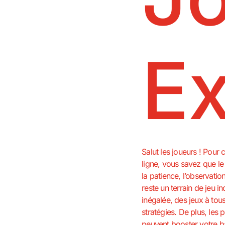
E
Salut les joueurs ! Pour 
ligne, vous savez que le
la patience, l’observatio
reste un terrain de jeu i
inégalée, des jeux à tou
stratégies. De plus, les
peuvent booster votre ba