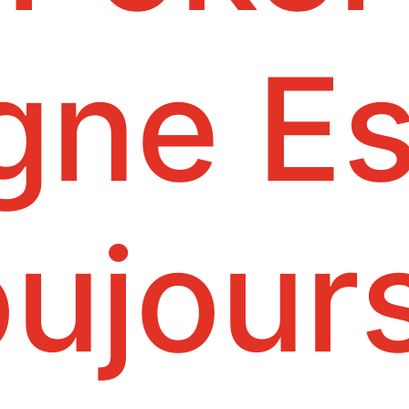
gne Es
ujour