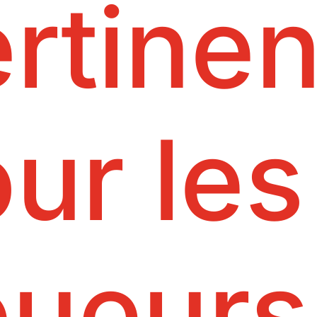
rtinen
ur les
oueurs