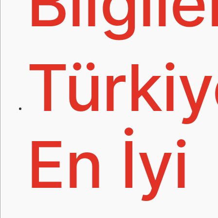
Bilgile
Türkiy
En İyi