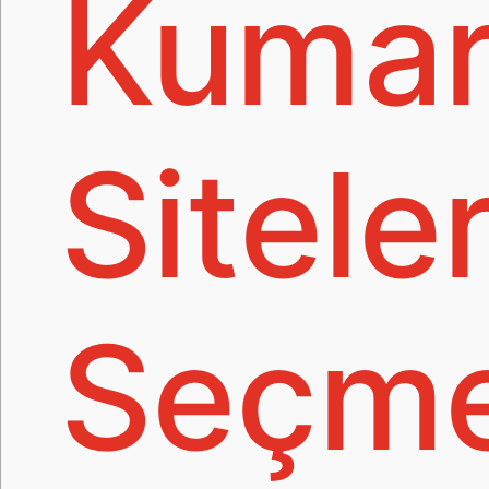
Kuma
Siteler
Seçm