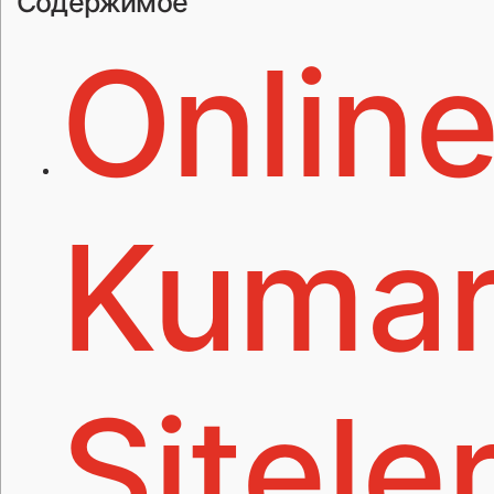
Содержимое
Onlin
Kuma
Siteler