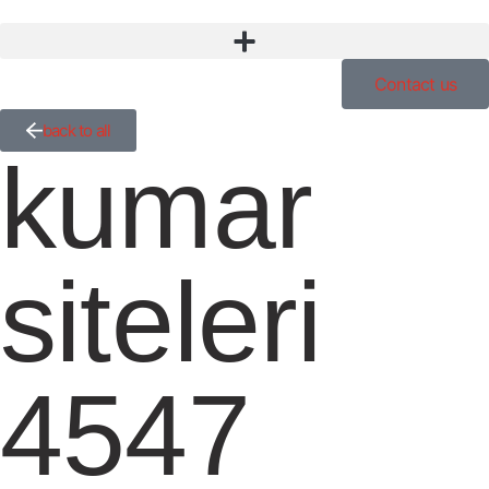
Contact us
back to all
kumar
siteleri
4547