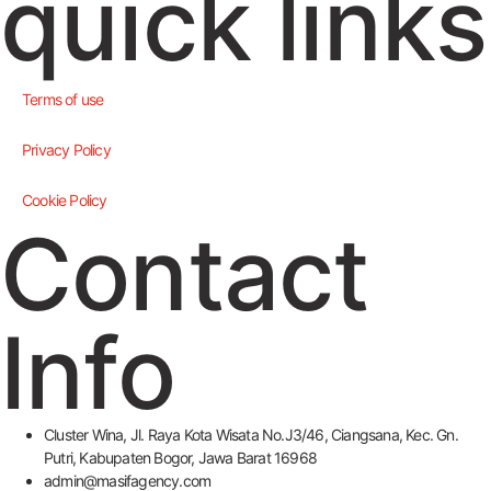
quick links
Terms of use
Privacy Policy
Cookie Policy
Contact
Info
Cluster Wina, Jl. Raya Kota Wisata No.J3/46, Ciangsana, Kec. Gn.
Putri, Kabupaten Bogor, Jawa Barat 16968
admin@masifagency.com