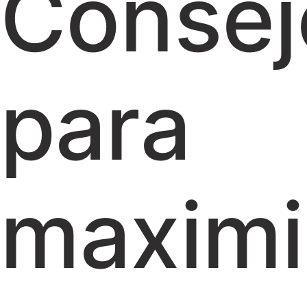
Consej
para
maximi