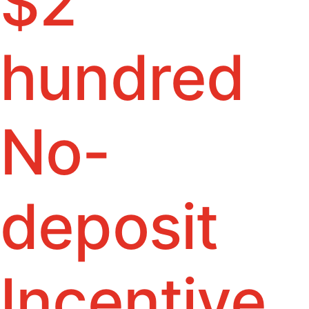
$2
hundred
No-
deposit
Incentive