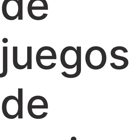
de
juegos
de