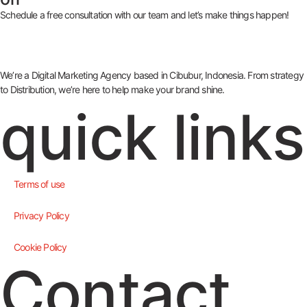
Schedule a free consultation with our team and let’s make things happen!
We’re a Digital Marketing Agency based in Cibubur, Indonesia. From strategy
to Distribution, we’re here to help make your brand shine.
quick links
Terms of use
Privacy Policy
Cookie Policy
Contact