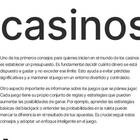
casino
Uno de los primeros consejos para quienes inician en el mundo de los casinos
es establecer un presupuesto. Es fundamental decidir cuánto dinero se está
dispuesto a gastar y no exceder ese límite. Esto ayuda a evitar pérdidas
significativas y a mantener el juego en un entorno divertido y controlado.
Otro aspecto importante es informarse sobre los juegos que se planea jugar.
Cada juego tiene su propio conjunto de reglas y estrategias que pueden
aumentar las posibilidades de ganar. Por ejemplo, aprender las estrategias
básicas del blackjack o entender las probabilidades en la ruleta puede
marcar la diferencia en el resultado de tus apuestas. Es crucial seguir estos
consejos y adoptar un enfoque inteligente en el juego.