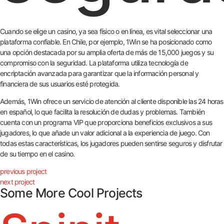
Cuando se elige un casino, ya sea físico o en línea, es vital seleccionar una
plataforma confiable. En Chile, por ejemplo, 1Win se ha posicionado como
una opción destacada por su amplia oferta de más de 15,000 juegos y su
compromiso con la seguridad. La plataforma utiliza tecnología de
encriptación avanzada para garantizar que la información personal y
financiera de sus usuarios esté protegida.
Además, 1Win ofrece un servicio de atención al cliente disponible las 24 horas
en español, lo que facilita la resolución de dudas y problemas. También
cuenta con un programa VIP que proporciona beneficios exclusivos a sus
jugadores, lo que añade un valor adicional a la experiencia de juego. Con
todas estas características, los jugadores pueden sentirse seguros y disfrutar
de su tiempo en el casino.
previous project
next project
Some More Cool Projects