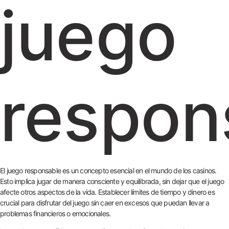
juego
respon
El juego responsable es un concepto esencial en el mundo de los casinos.
Esto implica jugar de manera consciente y equilibrada, sin dejar que el juego
afecte otros aspectos de la vida. Establecer límites de tiempo y dinero es
crucial para disfrutar del juego sin caer en excesos que puedan llevar a
problemas financieros o emocionales.