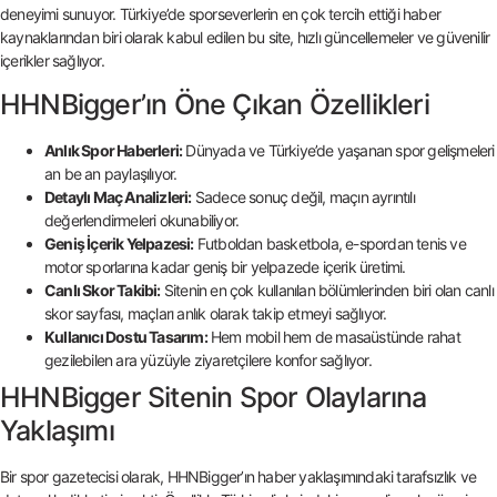
deneyimi sunuyor. Türkiye’de sporseverlerin en çok tercih ettiği haber
kaynaklarından biri olarak kabul edilen bu site, hızlı güncellemeler ve güvenilir
içerikler sağlıyor.
HHNBigger’ın Öne Çıkan Özellikleri
Anlık Spor Haberleri:
Dünyada ve Türkiye’de yaşanan spor gelişmeleri
an be an paylaşılıyor.
Detaylı Maç Analizleri:
Sadece sonuç değil, maçın ayrıntılı
değerlendirmeleri okunabiliyor.
Geniş İçerik Yelpazesi:
Futboldan basketbola, e-spordan tenis ve
motor sporlarına kadar geniş bir yelpazede içerik üretimi.
Canlı Skor Takibi:
Sitenin en çok kullanılan bölümlerinden biri olan canlı
skor sayfası, maçları anlık olarak takip etmeyi sağlıyor.
Kullanıcı Dostu Tasarım:
Hem mobil hem de masaüstünde rahat
gezilebilen ara yüzüyle ziyaretçilere konfor sağlıyor.
HHNBigger Sitenin Spor Olaylarına
Yaklaşımı
Bir spor gazetecisi olarak, HHNBigger’ın haber yaklaşımındaki tarafsızlık ve