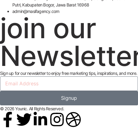
Putri, Kabupaten Bogor, Jawa Barat 16968
admin@masifagency.com
join our
Newslette
Sign up for our newsletter to enjoy free marketing tips, inspirations, and more.
Signup
© 2026 Younic. All Rights Reserved.