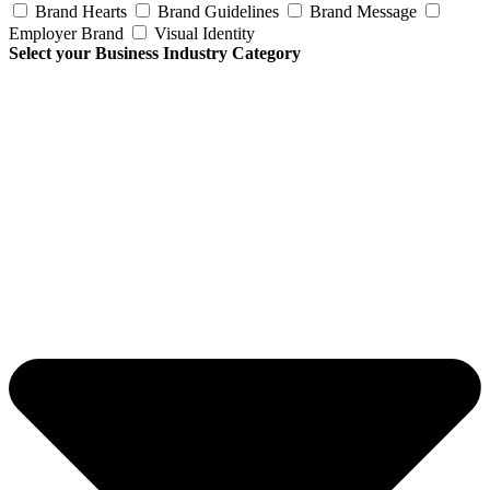
Brand Hearts
Brand Guidelines
Brand Message
Employer Brand
Visual Identity
Select your Business Industry Category