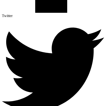
Twitter