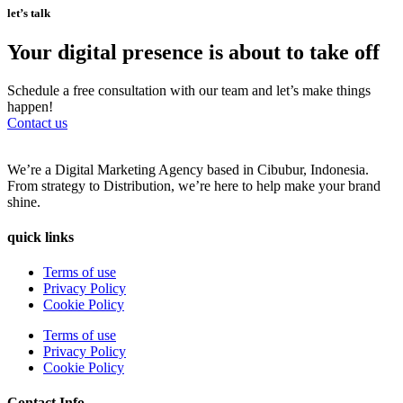
let’s talk
Your digital presence is about to take off
Schedule a free consultation with our team and let’s make things
happen!
Contact us
We’re a Digital Marketing Agency based in Cibubur, Indonesia.
From strategy to Distribution, we’re here to help make your brand
shine.
quick links
Terms of use
Privacy Policy
Cookie Policy
Terms of use
Privacy Policy
Cookie Policy
Contact Info