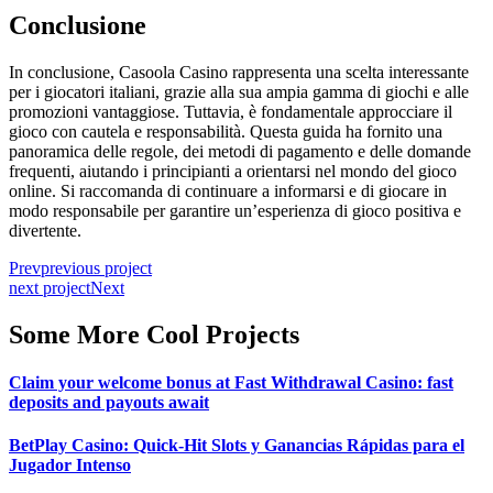
Conclusione
In conclusione, Casoola Casino rappresenta una scelta interessante
per i giocatori italiani, grazie alla sua ampia gamma di giochi e alle
promozioni vantaggiose. Tuttavia, è fondamentale approcciare il
gioco con cautela e responsabilità. Questa guida ha fornito una
panoramica delle regole, dei metodi di pagamento e delle domande
frequenti, aiutando i principianti a orientarsi nel mondo del gioco
online. Si raccomanda di continuare a informarsi e di giocare in
modo responsabile per garantire un’esperienza di gioco positiva e
divertente.
Prev
previous project
next project
Next
Some More Cool Projects
Claim your welcome bonus at Fast Withdrawal Casino: fast
deposits and payouts await
BetPlay Casino: Quick‑Hit Slots y Ganancias Rápidas para el
Jugador Intenso