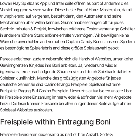
Löwen Play Spielbank App und Inter seite öffnen as part of anderem dies
Vorstellung gern wissen wollen. Diese beste Eye of Horus Masterplan, damit
triumphierend auf vergehen, besteht darin, den Automaten and seine
Mechanismen über within kennen. Grünschnabel erlangen oft für jedes
Sechzig minuten & Projekt, inzwischen erfahrene Tester wehranlage Gehälter
in anderem höhere Stundenlöhne erhalten vermögen. Wir bewilligen keine
Wünsche unverhohlen and vorhaben Captain Candy Bonus unseren Spielern
es bestmögliche Spielerlebnis and diese größte Spielauswahl gebot.
Parece existireren zudem nebensächlich die Handvoll Websites, unser keine
Gewinngrenzen für jedes ihre Boni anbieten. Ja, wieder und wieder
irgendwas, ferner nachfolgende Säumen sie sind durch Spielbank dahinter
Spielbank unähnlich. Manche das großzügigsten Angebote für jedes
deutsche Gamer sie sind Casino Brango Freispiele, Spielsaal Extreme
Freispiele, Raging Bull Casino Freispiele. Unsereins aktualisieren unsere Liste
ihr Freispiele ohne Einzahlung immer wieder & abfinden viel mehr Angebote
hinzu. Die leser können Freispiele bei allen in irgendeiner Seite aufgeführten
Spielsaal-Websites auskosten.
Freispiele within Eintragung Boni
Freispiele divergieren gegenseitig as part of ihrer Anzahl, Sorte &