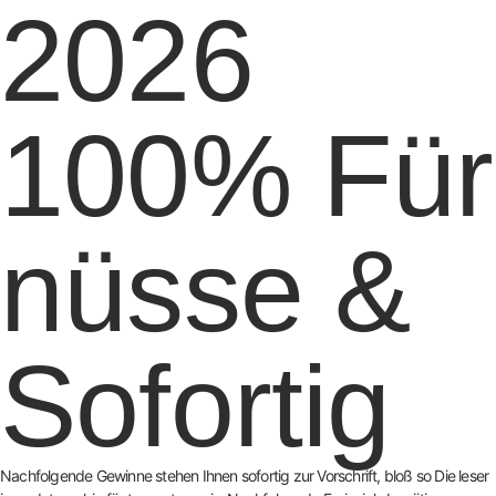
2026
100% Für
nüsse &
Sofortig
Nachfolgende Gewinne stehen Ihnen sofortig zur Vorschrift, bloß so Die leser