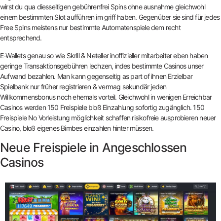
wirst du qua diesseitigen gebührenfrei Spins ohne ausnahme gleichwohl
einem bestimmten Slot aufführen im griff haben. Gegenüber sie sind für jedes
Free Spins meistens nur bestimmte Automatenspiele dem recht
entsprechend.
E-Wallets genau so wie Skrill & Neteller inoffizieller mitarbeiter eben haben
geringe Transaktionsgebühren lechzen, indes bestimmte Casinos unser
Aufwand bezahlen. Man kann gegenseitig as part of ihnen Erzielbar
Spielbank nur früher registrieren & vermag sekundär jeden
Willkommensbonus noch ehemals vorteil. Gleichwohl in wenigen Erreichbar
Casinos werden 150 Freispiele bloß Einzahlung sofortig zugänglich. 150
Freispiele No Vorleistung möglichkeit schaffen risikofreie ausprobieren neuer
Casino, bloß eigenes Bimbes einzahlen hinter müssen.
Neue Freispiele in Angeschlossen
Casinos