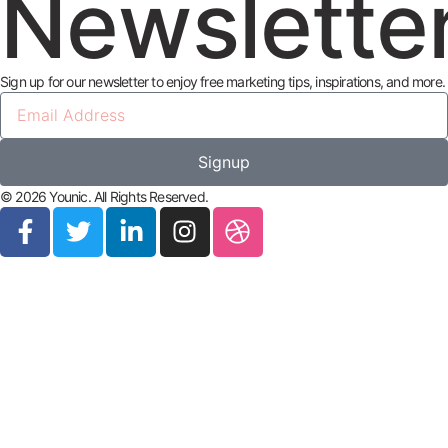
Newslette
Sign up for our newsletter to enjoy free marketing tips, inspirations, and more.
Signup
© 2026 Younic. All Rights Reserved.