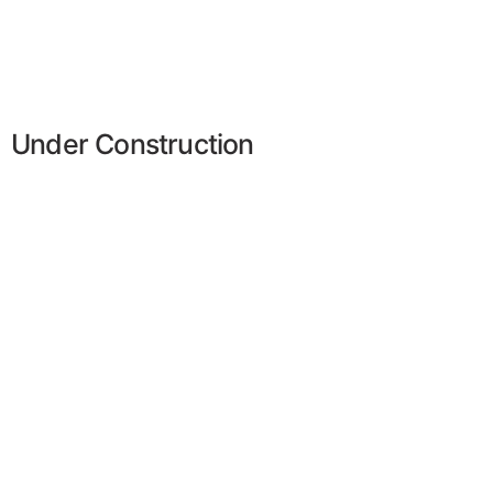
Under Construction