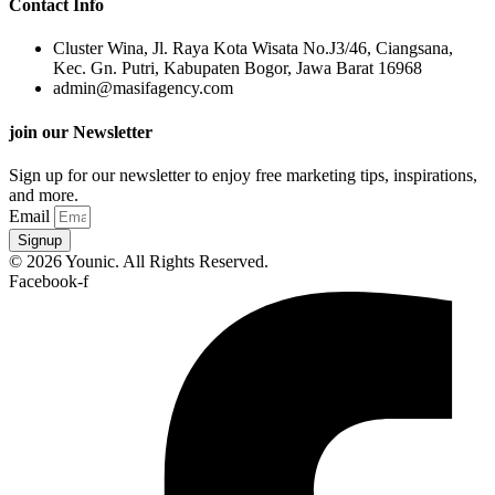
Contact Info
Cluster Wina, Jl. Raya Kota Wisata No.J3/46, Ciangsana,
Kec. Gn. Putri, Kabupaten Bogor, Jawa Barat 16968
admin@masifagency.com
join our Newsletter
Sign up for our newsletter to enjoy free marketing tips, inspirations,
and more.
Email
Signup
© 2026 Younic. All Rights Reserved.
Facebook-f