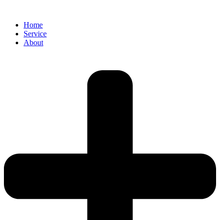
Skip
to
Home
content
Service
About