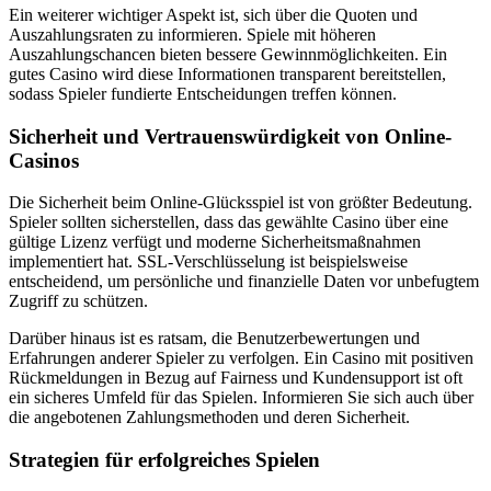
Ein weiterer wichtiger Aspekt ist, sich über die Quoten und
Auszahlungsraten zu informieren. Spiele mit höheren
Auszahlungschancen bieten bessere Gewinnmöglichkeiten. Ein
gutes Casino wird diese Informationen transparent bereitstellen,
sodass Spieler fundierte Entscheidungen treffen können.
Sicherheit und Vertrauenswürdigkeit von Online-
Casinos
Die Sicherheit beim Online-Glücksspiel ist von größter Bedeutung.
Spieler sollten sicherstellen, dass das gewählte Casino über eine
gültige Lizenz verfügt und moderne Sicherheitsmaßnahmen
implementiert hat. SSL-Verschlüsselung ist beispielsweise
entscheidend, um persönliche und finanzielle Daten vor unbefugtem
Zugriff zu schützen.
Darüber hinaus ist es ratsam, die Benutzerbewertungen und
Erfahrungen anderer Spieler zu verfolgen. Ein Casino mit positiven
Rückmeldungen in Bezug auf Fairness und Kundensupport ist oft
ein sicheres Umfeld für das Spielen. Informieren Sie sich auch über
die angebotenen Zahlungsmethoden und deren Sicherheit.
Strategien für erfolgreiches Spielen