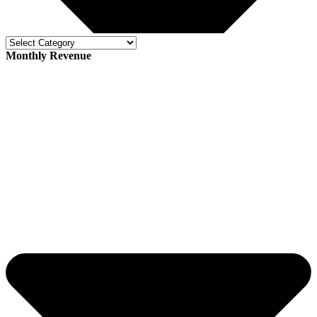
Monthly Revenue