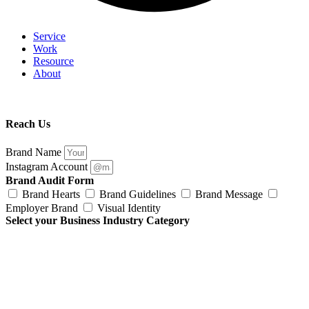
Service
Work
Resource
About
Reach Us
Brand Name
Instagram Account
Brand Audit Form
Brand Hearts
Brand Guidelines
Brand Message
Employer Brand
Visual Identity
Select your Business Industry Category