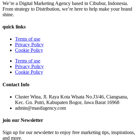
We’re a Digital Marketing Agency based in Cibubur, Indonesia.
From strategy to Distribution, we’re here to help make your brand
shine.
quick links
Terms of use
Privacy Policy
Cookie Policy
Terms of use
Privacy Policy
Cookie Policy
Contact Info
Cluster Wina, Jl. Raya Kota Wisata No.J3/46, Ciangsana,
Kec. Gn. Putri, Kabupaten Bogor, Jawa Barat 16968
admin@masifagency.com
join our Newsletter
Sign up for our newsletter to enjoy free marketing tips, inspirations,
and more.