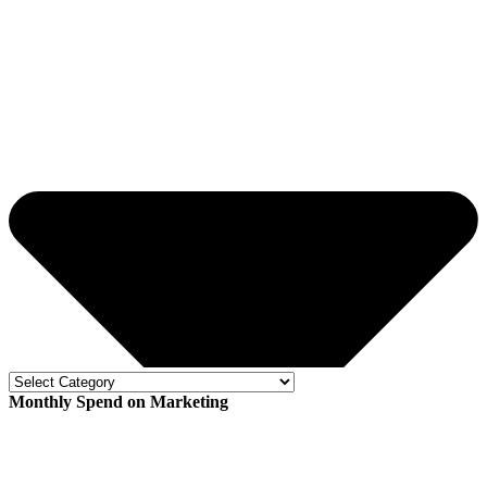
Monthly Spend on Marketing