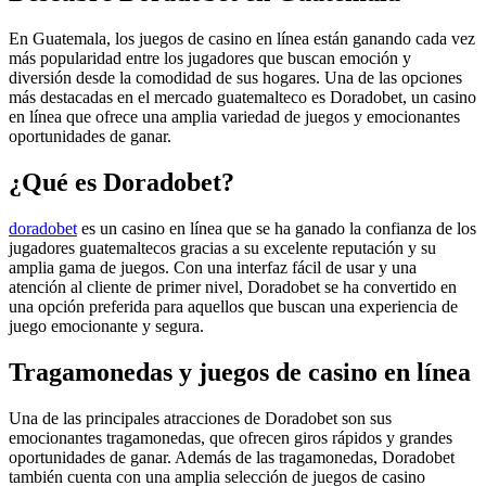
En Guatemala, los juegos de casino en línea están ganando cada vez
más popularidad entre los jugadores que buscan emoción y
diversión desde la comodidad de sus hogares. Una de las opciones
más destacadas en el mercado guatemalteco es Doradobet, un casino
en línea que ofrece una amplia variedad de juegos y emocionantes
oportunidades de ganar.
¿Qué es Doradobet?
doradobet
es un casino en línea que se ha ganado la confianza de los
jugadores guatemaltecos gracias a su excelente reputación y su
amplia gama de juegos. Con una interfaz fácil de usar y una
atención al cliente de primer nivel, Doradobet se ha convertido en
una opción preferida para aquellos que buscan una experiencia de
juego emocionante y segura.
Tragamonedas y juegos de casino en línea
Una de las principales atracciones de Doradobet son sus
emocionantes tragamonedas, que ofrecen giros rápidos y grandes
oportunidades de ganar. Además de las tragamonedas, Doradobet
también cuenta con una amplia selección de juegos de casino