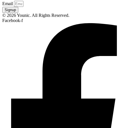
Email
Signup
© 2026 Younic. All Rights Reserved.
Facebook-f